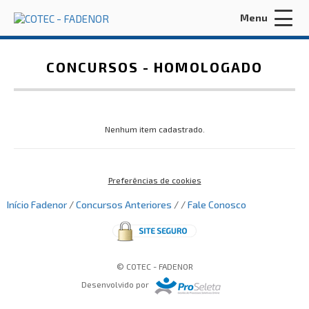
Menu
Acessar Área do Candidato:
CONCURSOS -
HOMOLOGADO
Nenhum item cadastrado.
ENTRAR
Preferências de cookies
Esqueci a minha senha
Início
Fadenor
/
Concursos Anteriores
/ /
Fale Conosco
INÍCIO
FADENOR
© COTEC - FADENOR
Desenvolvido por
CONCURSOS ANTERIORES