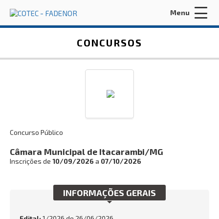
Menu
Acessar Área do Candidato:
CONCURSOS
ENTRAR
Concurso Público
Esqueci a minha senha
Câmara Municipal de Itacarambi/MG
Inscrições de
10/09/2026
a
07/10/2026
INÍCIO
FADENOR
INFORMAÇÕES GERAIS
CONCURSOS ANTERIORES
Edital:
1/2026 de
26/06/2026