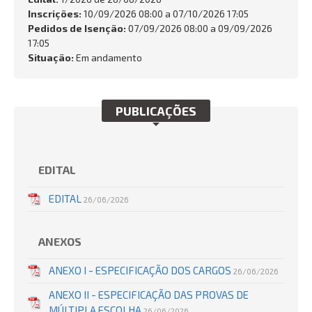
FALE CONOSCO
Inscrições:
10/09/2026 08:00 a 07/10/2026 17:05
Pedidos de Isenção:
07/09/2026 08:00 a 09/09/2026
Busca:
17:05
Situação:
Em andamento
PUBLICAÇÕES
BUSCAR
EDITAL
EDITAL
26/06/2026
ANEXOS
ANEXO I - ESPECIFICAÇÃO DOS CARGOS
26/06/2026
ANEXO II - ESPECIFICAÇÃO DAS PROVAS DE
MÚLTIPLA ESCOLHA
26/06/2026