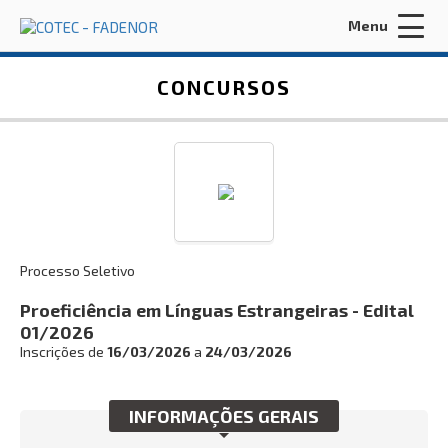
Menu
Acessar Área do Candidato:
CONCURSOS
ENTRAR
Processo Seletivo
Esqueci a minha senha
Proeficiência em Línguas Estrangeiras - Edital
01/2026
INÍCIO
Inscrições de
16/03/2026
a
24/03/2026
FADENOR
INFORMAÇÕES GERAIS
CONCURSOS ANTERIORES