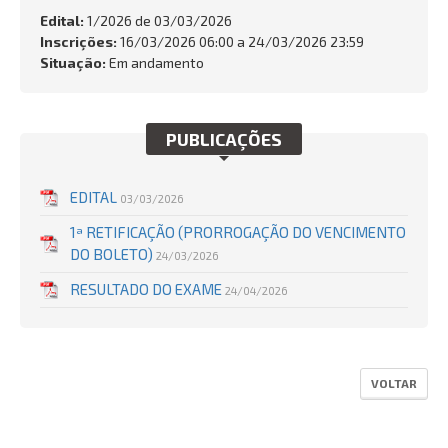
FALE CONOSCO
Edital:
1/2026 de
03/03/2026
Inscrições:
16/03/2026 06:00 a 24/03/2026 23:59
Busca:
Situação:
Em andamento
PUBLICAÇÕES
BUSCAR
EDITAL
03/03/2026
1ª RETIFICAÇÃO (PRORROGAÇÃO DO VENCIMENTO
DO BOLETO)
24/03/2026
RESULTADO DO EXAME
24/04/2026
VOLTAR