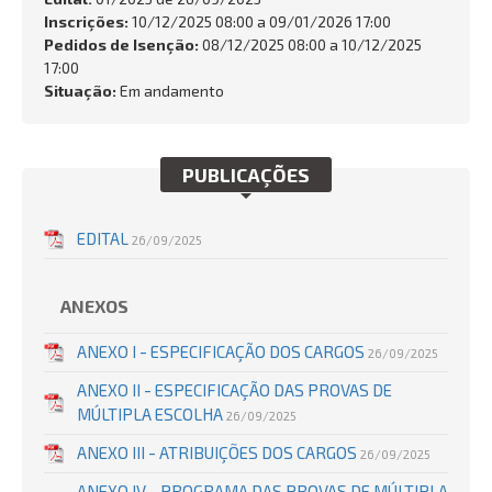
FALE CONOSCO
Inscrições:
10/12/2025 08:00 a 09/01/2026 17:00
Pedidos de Isenção:
08/12/2025 08:00 a 10/12/2025
Busca:
17:00
Situação:
Em andamento
PUBLICAÇÕES
BUSCAR
EDITAL
26/09/2025
ANEXOS
ANEXO I - ESPECIFICAÇÃO DOS CARGOS
26/09/2025
ANEXO II - ESPECIFICAÇÃO DAS PROVAS DE
MÚLTIPLA ESCOLHA
26/09/2025
ANEXO III - ATRIBUIÇÕES DOS CARGOS
26/09/2025
ANEXO IV - PROGRAMA DAS PROVAS DE MÚLTIPLA