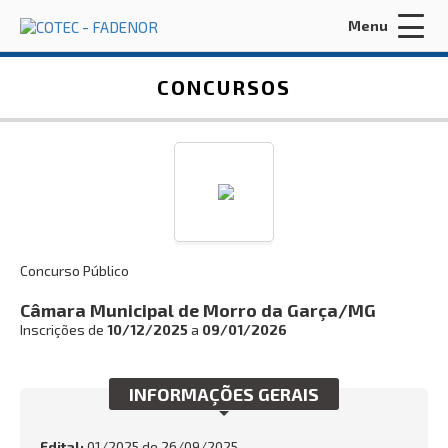
Menu
Acessar Área do Candidato:
CONCURSOS
ENTRAR
Concurso Público
Esqueci a minha senha
Câmara Municipal de Morro da Garça/MG
Inscrições de
10/12/2025
a
09/01/2026
INÍCIO
FADENOR
INFORMAÇÕES GERAIS
CONCURSOS ANTERIORES
Edital:
01/2025 de
26/09/2025