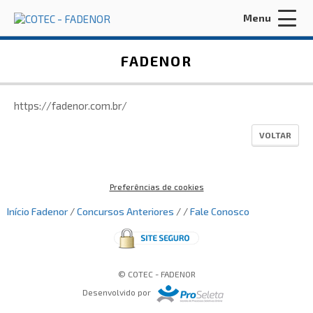
Menu
Acessar Área do Candidato:
FADENOR
https://fadenor.com.br/
VOLTAR
ENTRAR
Preferências de cookies
Esqueci a minha senha
Início
Fadenor
/
Concursos Anteriores
/ /
Fale Conosco
INÍCIO
FADENOR
© COTEC - FADENOR
CONCURSOS ANTERIORES
Desenvolvido por